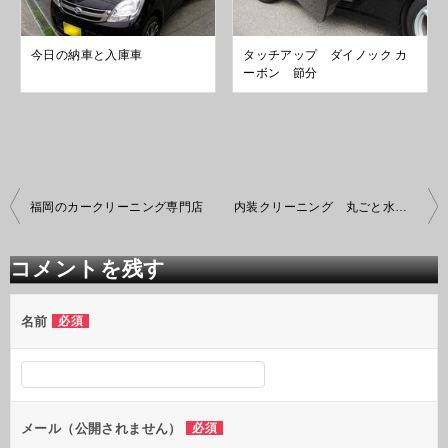
今日の納車と入庫車
タッチアップ ダイノック カ
ーボン 節分
投
福岡のカークリーニング専門店
内装クリーニング 丸ごと水洗い シートやフロアーカーペットのシミ除去
稿
ナ
ビ
コメントを残す
ゲ
ー
シ
名前
必須
ョ
ン
メール（公開されません）
必須