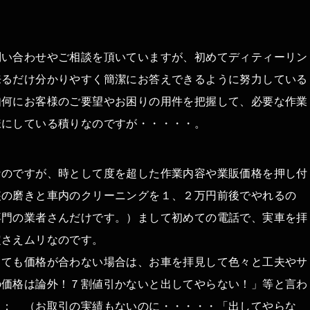
問い合わせやご相談を頂いていますが、初めてディティーリン
来るだけ分かりやすく簡潔にお答えできるように努力している
如何にお客様のご要望やお困りの用件を把握して、必要な作業
様にしている積りなのですが・・・・・。
なのですが、時として度を超した作業内容や業販価格を押し付
装の磨きと車内のクリーニングを１、２万円前後でやれるの
専門の業者さんだけです。）まして初めての電話で、実車を拝
定さえムリなのです。
しても価格が合わない場合は、お車を拝見して色々と工夫やサ
の価格は論外！７割値引かないと出してやらない！」等と言わ
＾； （お取引の実績もないのに・・・・・「出してやらな