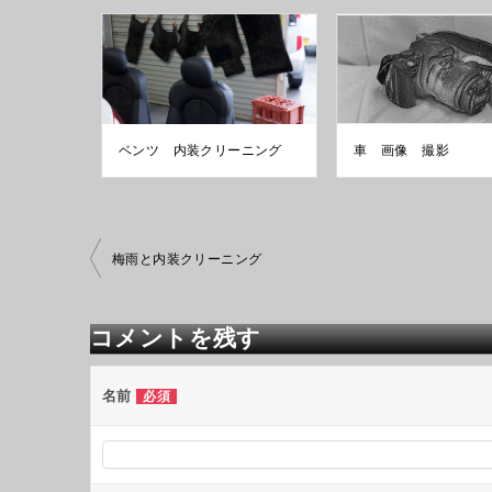
ベンツ 内装クリーニング
車 画像 撮影
投
梅雨と内装クリーニング
稿
ナ
ビ
コメントを残す
ゲ
ー
シ
名前
必須
ョ
ン