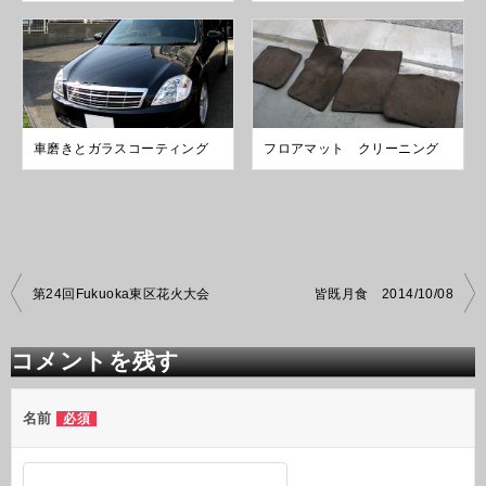
車磨きとガラスコーティング
フロアマット クリーニング
投
第24回Fukuoka東区花火大会
皆既月食 2014/10/08
稿
ナ
ビ
コメントを残す
ゲ
ー
シ
名前
必須
ョ
ン