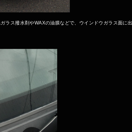
ガラス撥水剤やWAXの油膜などで、ウインドウガラス面に
。