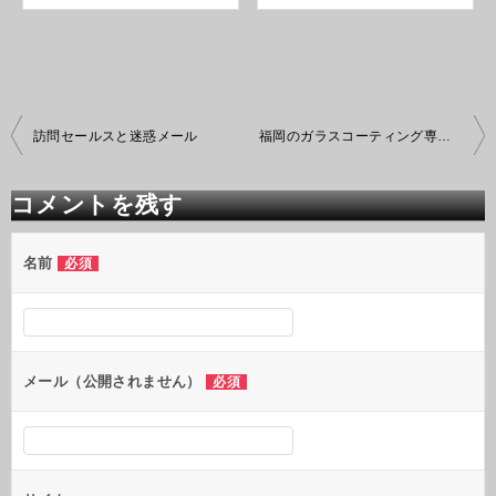
投
訪問セールスと迷惑メール
福岡のガラスコーティング専門店 ２月の３連休
稿
ナ
ビ
コメントを残す
ゲ
ー
シ
名前
必須
ョ
ン
メール（公開されません）
必須