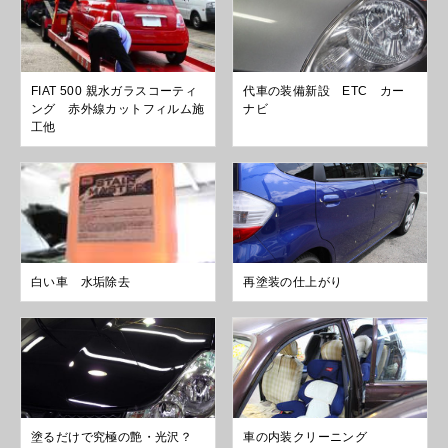
FIAT 500 親水ガラスコーティ
代車の装備新設 ETC カー
ング 赤外線カットフィルム施
ナビ
工他
白い車 水垢除去
再塗装の仕上がり
塗るだけで究極の艶・光沢？
車の内装クリーニング