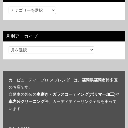
カ
テ
ゴ
リ
月別アーカイブ
ー
カービューティープロ スプレンダーは、
福岡県福岡市
博多区
のお店です。
自動車の外装の
車磨き
・
ガラスコーティング
(
ポリマー加工
)や
車内装クリーニング
等、カーディティーリング全般を承って
います