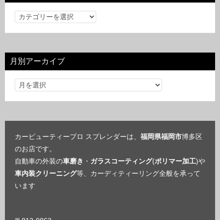
カ
テ
ゴ
リ
月別アーカイブ
ー
カービューティープロ スプレンダーは、
福岡県福岡市
博多区
のお店です。
自動車の外装の
車磨き
・
ガラスコーティング
(
ポリマー加工
)や
車内装クリーニング
等、カーディティーリング全般を承って
います