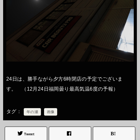
24日は、勝手ながら夕方6時閉店の予定でございま
す。 （12月24日福岡曇り最高気温6度の予報）
タグ
年の瀬
画像
Tweet