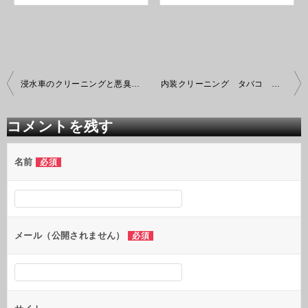
投
浸水車のクリーニングと悪臭の除去
内装クリーニング タバコ ヤニ
稿
ナ
ビ
コメントを残す
ゲ
ー
シ
名前
必須
ョ
ン
メール（公開されません）
必須