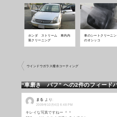
ホンダ ストリーム 車内内
車のシートクリーニン
装クリーニング
のオシッコ
投
ウインドウガラス撥水コーティング
稿
ナ
ビ
“車磨き バフ” への2件のフィード
ゲ
ー
シ
まる
より:
ョ
2009年10月4日 6:48 PM
ン
キレイな写真ですねー ＾＾