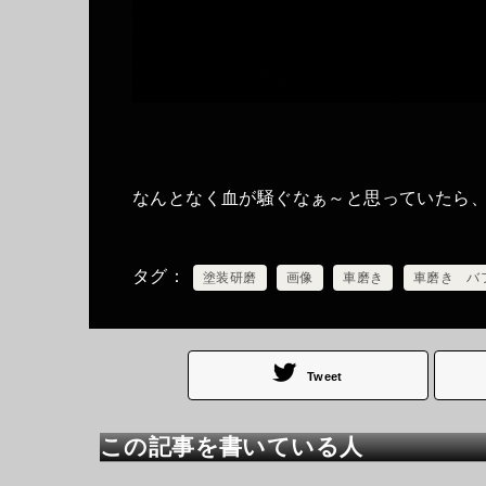
なんとなく血が騒ぐなぁ～と思っていたら
タグ
塗装研磨
画像
車磨き
車磨き バ
Tweet
この記事を書いている人