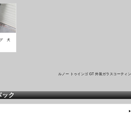
グ 犬
ルノー トゥインゴ GT 外装ガラスコーティ
バック