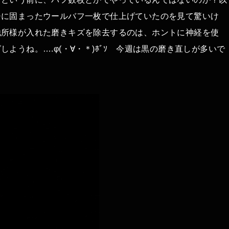
チに固まったウールバフ一枚で仕上げていたのを見て驚いけ
他所様が入れた磨きキズを除去するのは、ホントに神経を使
ようね。….φ(・∀・＊)ﾎﾞｿ 今週は黒の磨き直しが多いで