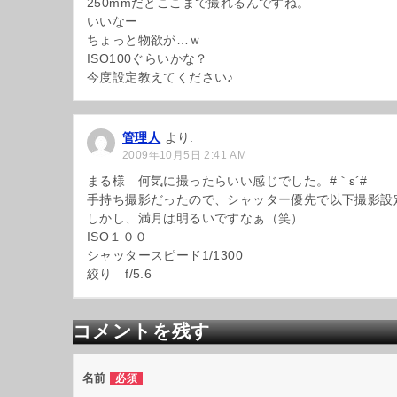
250mmだとここまで撮れるんですね。
いいなー
ちょっと物欲が…ｗ
ISO100ぐらいかな？
今度設定教えてください♪
管理人
より:
2009年10月5日 2:41 AM
まる様 何気に撮ったらいい感じでした。#｀ε´#ゞ
手持ち撮影だったので、シャッター優先で以下撮影設
しかし、満月は明るいですなぁ（笑）
ISO１００
シャッタースピード1/1300
絞り f/5.6
コメントを残す
名前
必須