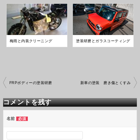
梅雨と内装クリーニング
塗装研磨とガラスコーティング
投
FRPボディーの塗装研磨
新車の塗装 磨き傷とくすみ
稿
ナ
ビ
コメントを残す
ゲ
ー
シ
名前
必須
ョ
ン