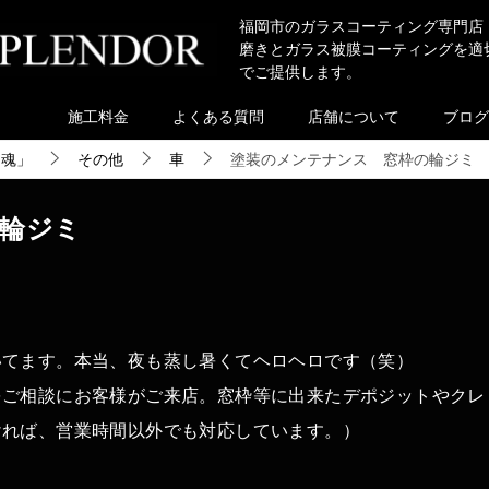
福岡市のガラスコーティング専門店
磨きとガラス被膜コーティングを適
でご提供します。
施工料金
よくある質問
店舗について
ブログ
き魂」
その他
車
塗装のメンテナンス 窓枠の輪ジミ
輪ジミ
いてます。本当、夜も蒸し暑くてヘロヘロです（笑）
をご相談にお客様がご来店。窓枠等に出来たデポジットやクレ
ければ、営業時間以外でも対応しています。）