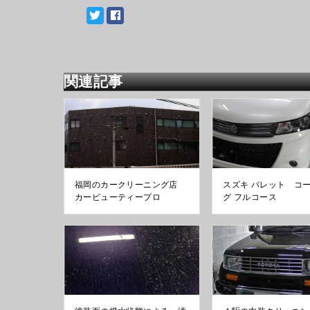
関連記事
福岡のカークリーニング店
スズキ パレット コ
カービューティープロ
グ フルコース