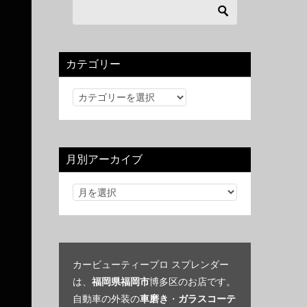
カテゴリー
カ
テ
ゴ
リ
月別アーカイブ
ー
カービューティープロ スプレンダー
は、
福岡県福岡市
博多区のお店です。
自動車の外装の
車磨き
・
ガラスコーテ