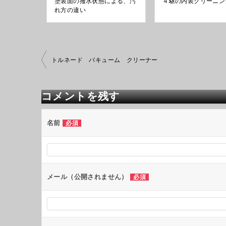
塗装面の撥水状態による、汚
４駆の内装クリーニン
れ方の違い
投
トルネード バキューム クリーナー
稿
ナ
ビ
コメントを残す
ゲ
ー
シ
名前
必須
ョ
ン
メール（公開されません）
必須