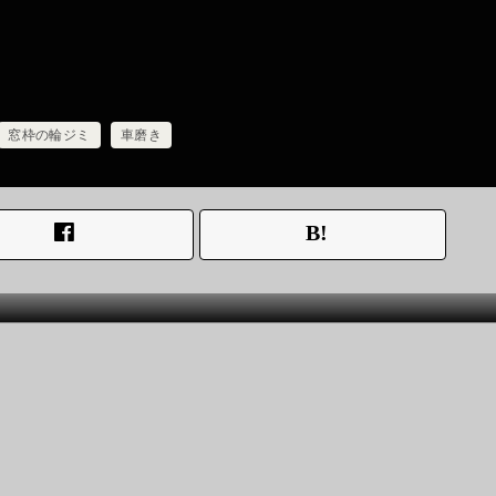
窓枠の輪ジミ
車磨き