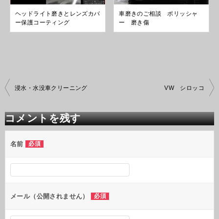
ヘッドライト磨きとレンズカバ
車磨きのご相談 ポリッシャ
ー保護コーティング
ー 磨き傷
投
浸水・水没車クリーニング
VW シロッコ
稿
ナ
ビ
コメントを残す
ゲ
ー
シ
名前
必須
ョ
ン
メール（公開されません）
必須