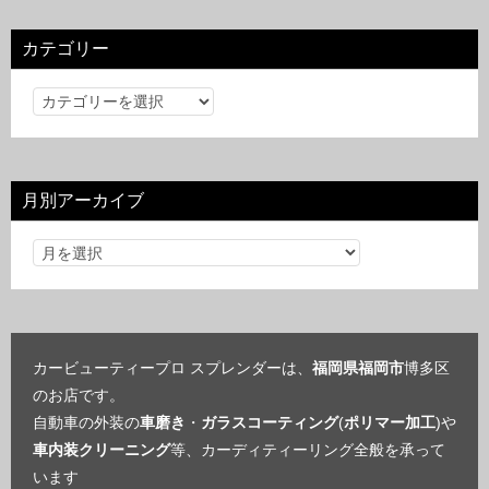
カテゴリー
カ
テ
ゴ
リ
月別アーカイブ
ー
カービューティープロ スプレンダーは、
福岡県福岡市
博多区
のお店です。
自動車の外装の
車磨き
・
ガラスコーティング
(
ポリマー加工
)や
車内装クリーニング
等、カーディティーリング全般を承って
います