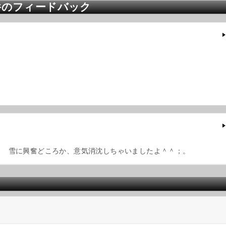
件のフィードバック
はｗ 雪に興奮どころか、意気消沈しちゃいましたよ＾＾；。