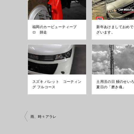
福岡のカービューティープ
新年あけましておめで
ロ 師走
ざいます。
スズキ パレット コーティン
土用丑の日 鰻のせ
グ フルコース
夏日の「磨き魂」
投
雨、時々アラレ
稿
ナ
ビ