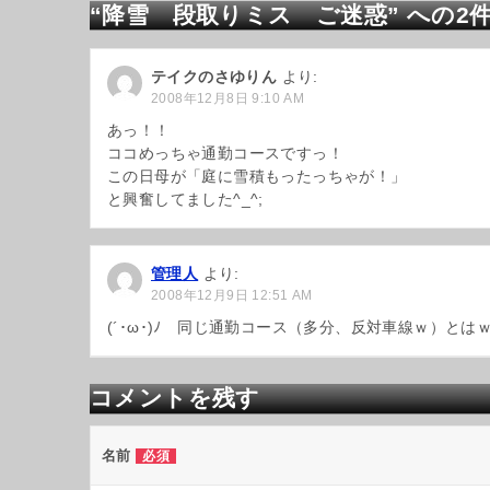
“降雪 段取りミス ご迷惑” への2
ゲ
ー
シ
テイクのさゆりん
より:
ョ
2008年12月8日 9:10 AM
ン
あっ！！
ココめっちゃ通勤コースですっ！
この日母が「庭に雪積もったっちゃが！」
と興奮してました^_^;
管理人
より:
2008年12月9日 12:51 AM
(´･ω･)ﾉ 同じ通勤コース（多分、反対車線ｗ）と
コメントを残す
名前
必須