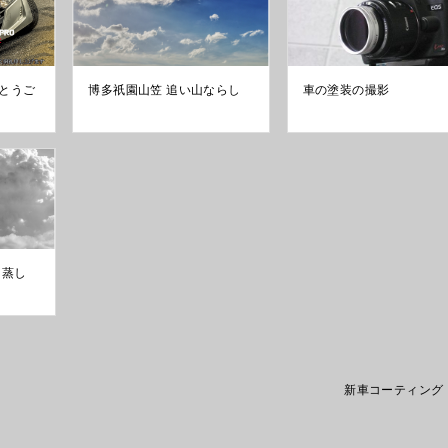
とうご
博多祇園山笠 追い山ならし
車の塗装の撮影
いろ蒸し
新車コーティング 