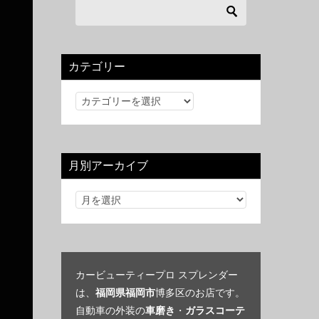
カテゴリー
カ
テ
ゴ
リ
月別アーカイブ
ー
カービューティープロ スプレンダー
は、
福岡県福岡市
博多区のお店です。
自動車の外装の
車磨き
・
ガラスコーテ