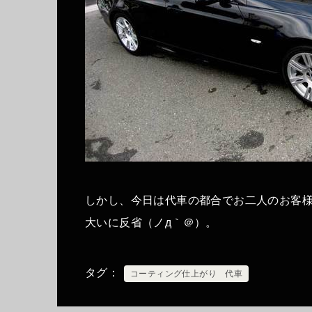
しかし、今日は代車の都合でお二人のお客
大いに反省（ノд｀＠）。
タグ
コーティング仕上がり 代車