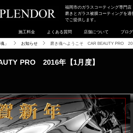
福岡市のガラスコーティング専門店
磨きとガラス被膜コーティングを適
でご提供します。
施工料金
よくある質問
店舗について
ブログ
き魂」
お知らせ
磨き魂へようこそ CAR BEAUTY PRO 2
UTY PRO 2016年【1月度】