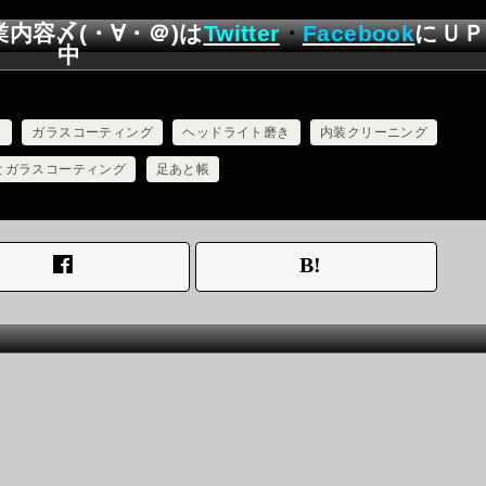
業内容
〆(・∀・＠)
は
Twitter
・
Facebook
にＵＰ
中
ロ
ガラスコーティング
ヘッドライト磨き
内装クリーニング
とガラスコーティング
足あと帳