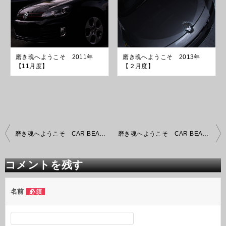
磨き魂へようこそ 2011年
磨き魂へようこそ 2013年
【11月度】
【２月度】
投
磨き魂へようこそ CAR BEAUTY PRO 2015年【11月度】 プロ ガラスコーティング
磨き魂へようこそ CAR BEAUTY PRO 2015年【12月度】 プロ ガラスコーティング
稿
ナ
ビ
コメントを残す
ゲ
ー
シ
名前
必須
ョ
ン