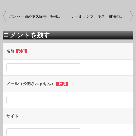
投
バンパー部のキズ除去 特殊研磨作業
テールランプ キズ・白濁の除去
稿
ナ
ビ
コメントを残す
ゲ
ー
シ
名前
必須
ョ
ン
メール（公開されません）
必須
サイト