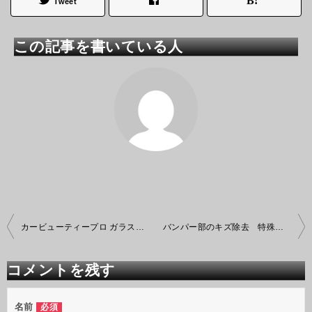
Tweet
この記事を書いている人
投
カービューティープロ ガラスコーティング
バンパー部のキズ除去 特殊研磨作業
稿
ナ
ビ
コメントを残す
ゲ
ー
シ
名前
必須