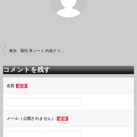
投
車内 嘔吐 革シート 内装クリーニング
稿
ナ
ビ
コメントを残す
ゲ
ー
シ
名前
必須
ョ
ン
メール（公開されません）
必須