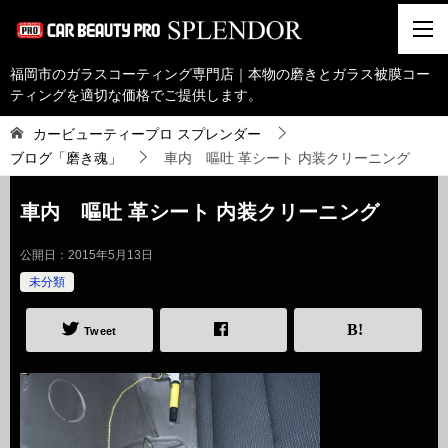
福岡市のガラスコーティング専門店｜本物の磨きとガラス被膜コー
ティングを適切な価格でご提供します。
カービューティープロ スプレンダー
ブログ「磨き魂」
車内 嘔吐 革シート 内装クリーニング
車内 嘔吐 革シート 内装クリーニング
公開日：
2015年5月13日
未分類
Tweet