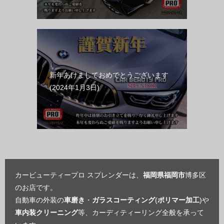
新年あけましておめでとうございます
2024年1月3日
カービューティープロ スプレンダーは、
福岡県福岡市
博多区
のお店です。
自動車の外装の
車磨き
・
ガラスコーティング
(
ポリマー加工
)や
車内装クリーニング
等、カーディティーリング全般を承って