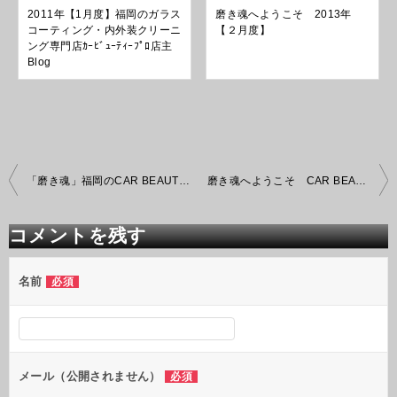
2011年【1月度】福岡のガラス
磨き魂へようこそ 2013年
コーティング・内外装クリーニ
【２月度】
ング専門店ｶｰﾋﾞｭｰﾃｨｰﾌﾟﾛ店主
Blog
投
「磨き魂」福岡のCAR BEAUTY PRO 車磨き
磨き魂へようこそ CAR BEAUTY PRO 2014年【9月度】
稿
ナ
ビ
コメントを残す
ゲ
ー
シ
名前
必須
ョ
ン
メール（公開されません）
必須