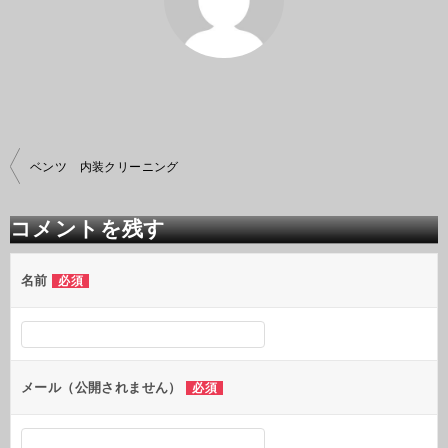
投
ベンツ 内装クリーニング
稿
ナ
ビ
コメントを残す
ゲ
ー
シ
名前
必須
ョ
ン
メール（公開されません）
必須