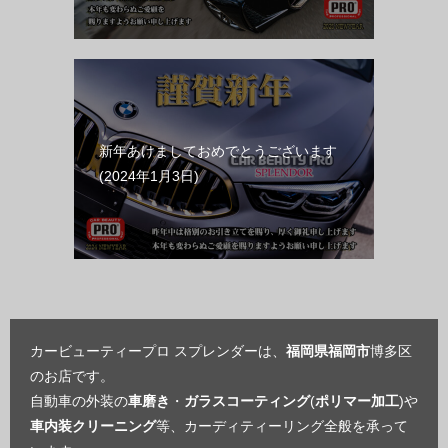
新年あけましておめでとうございます
2024年1月3日
カービューティープロ スプレンダーは、
福岡県福岡市
博多区
のお店です。
自動車の外装の
車磨き
・
ガラスコーティング
(
ポリマー加工
)や
車内装クリーニング
等、カーディティーリング全般を承って