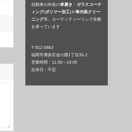
自動車の外装の
車磨き
・
ガラスコーテ
ィング
(
ポリマー加工
)や
車内装クリー
ニング
等、カーディティーリング全般
を承っています
〒812-0863
福岡市博多区金の隈1丁目35-2
営業時間：11:00～19:00
定休日：不定