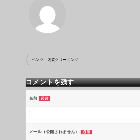
投
ベンツ 内装クリーニング
稿
ナ
ビ
コメントを残す
ゲ
ー
シ
名前
必須
ョ
ン
メール（公開されません）
必須