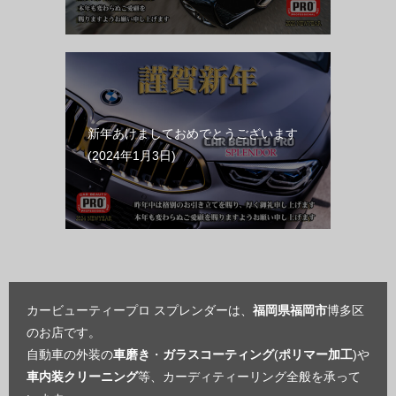
新年あけましておめでとうございます
2024年1月3日
カービューティープロ スプレンダーは、
福岡県福岡市
博多区
のお店です。
自動車の外装の
車磨き
・
ガラスコーティング
(
ポリマー加工
)や
車内装クリーニング
等、カーディティーリング全般を承って