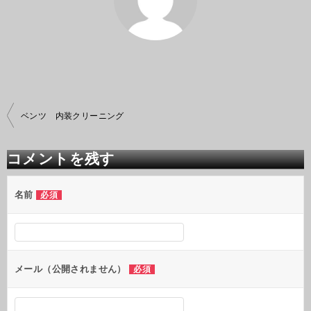
投
ベンツ 内装クリーニング
稿
ナ
ビ
コメントを残す
ゲ
ー
シ
名前
必須
ョ
ン
メール（公開されません）
必須