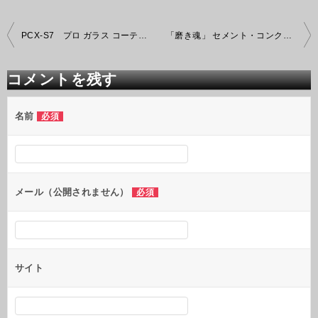
投
PCX-S7 プロ ガラス コーティング施工 「磨き魂」
「磨き魂」 セメント・コンクリート除去 福岡のCAR BEAUTY PRO
稿
ナ
ビ
コメントを残す
ゲ
ー
シ
名前
必須
ョ
ン
メール（公開されません）
必須
サイト