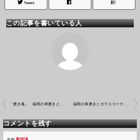
Tweet
この記事を書いている人
投
「磨き魂」 福岡の車磨きとガラスコーティング
福岡の車磨きとガラスコーティング＋ウインドウフィルム施工 「磨き魂」
稿
ナ
ビ
コメントを残す
ゲ
ー
シ
名前
必須