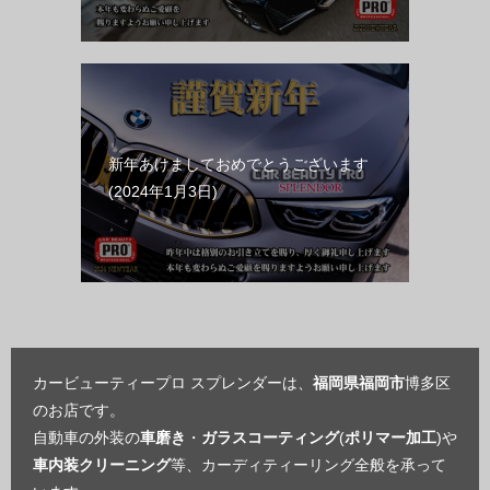
新年あけましておめでとうございます
2024年1月3日
カービューティープロ スプレンダーは、
福岡県福岡市
博多区
のお店です。
自動車の外装の
車磨き
・
ガラスコーティング
(
ポリマー加工
)や
車内装クリーニング
等、カーディティーリング全般を承って