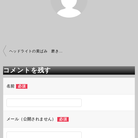
投
ヘッドライトの黄ばみ 磨き除去
稿
ナ
ビ
コメントを残す
ゲ
ー
シ
名前
必須
ョ
ン
メール（公開されません）
必須