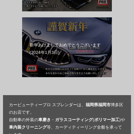
新年あけましておめでとうございます
2024年1月3日
カービューティープロ スプレンダーは、
福岡県福岡市
博多区
のお店です。
自動車の外装の
車磨き
・
ガラスコーティング
(
ポリマー加工
)や
車内装クリーニング
等、カーディティーリング全般を承って