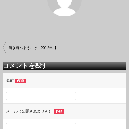
投
磨き魂へようこそ 2012年【10月度】
稿
ナ
ビ
コメントを残す
ゲ
ー
シ
名前
必須
ョ
ン
メール（公開されません）
必須