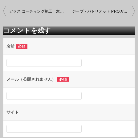
投
ガラス コーティング施工 窓枠の白濁・くすみの除去
ジープ・パトリオット PROガラスコーティング
稿
ナ
ビ
コメントを残す
ゲ
ー
シ
名前
必須
ョ
ン
メール（公開されません）
必須
サイト