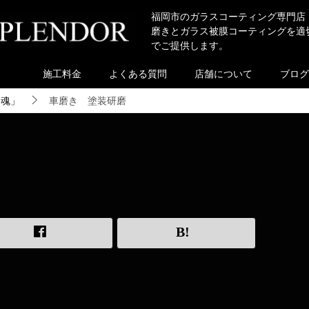
福岡市のガラスコーティング専門店
磨きとガラス被膜コーティングを適
でご提供します。
施工料金
よくある質問
店舗について
ブログ
き魂」
車磨き 塗装研磨