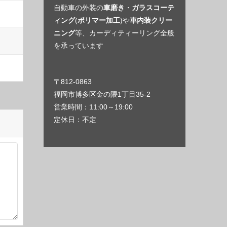
自動車の外装の
車磨き
・
ガラスコーテ
ィング
(
ポリマー加工
)や
車内装クリー
ニング
等、カーディティーリング全般
を承っています
〒812-0863
福岡市博多区金の隈1丁目35-2
営業時間：11:00～19:00
定休日：不定