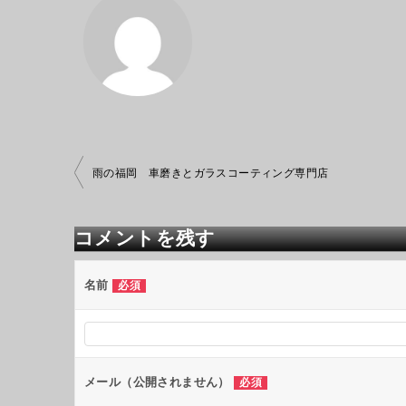
投
雨の福岡 車磨きとガラスコーティング専門店
稿
ナ
ビ
コメントを残す
ゲ
ー
シ
名前
必須
ョ
ン
メール（公開されません）
必須