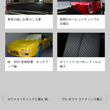
車高の低いお車のご入庫
福岡のカービューティープロ
日曜日
続 NSX 塗装研磨 タッチア
ダイノック カーボン フィルム
ップ編
施工
投
ガラスコーティングと磨き 福岡のカービューティープロ
プロ ガラス コーティング施工
稿
ナ