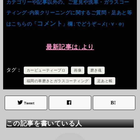
カテゴリーや記事以外の、ご意見や洗車・ガラスコー
ティング･内装クリーニングに関するご質問・足あと等
コメント
↓
はこちらの「
」欄
でどうぞ～
〆(・∀・＠)
最新記事は↓より
タグ
カービューティープロ
画像
磨き魂
福岡の車磨きとガラスコーティング
足あと帳
Tweet
この記事を書いている人