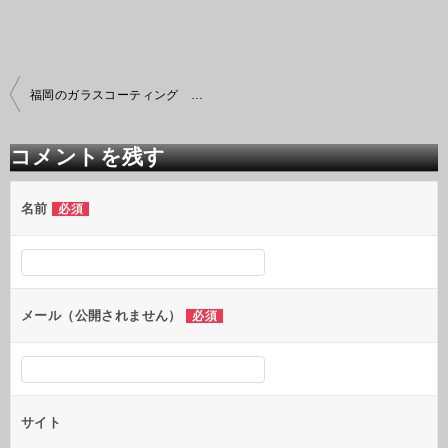
投
福岡のガラスコーティング カービューティープロ
稿
ナ
ビ
コメントを残す
ゲ
ー
シ
名前
必須
ョ
ン
メール（公開されません）
必須
サイト