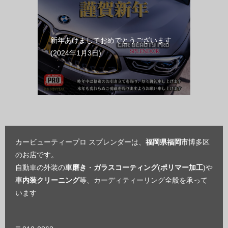
新年あけましておめでとうございます
2024年1月3日
カービューティープロ スプレンダーは、
福岡県福岡市
博多区
のお店です。
自動車の外装の
車磨き
・
ガラスコーティング
(
ポリマー加工
)や
車内装クリーニング
等、カーディティーリング全般を承って
います