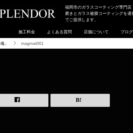
福岡市のガラスコーティング専門店
磨きとガラス被膜コーティングを適
でご提供します。
施工料金
よくある質問
店舗について
ブログ
き魂」
magmat001