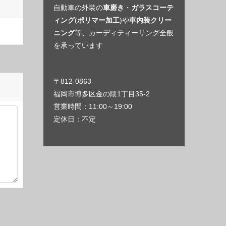
自動車の外装の
車磨き
・
ガラスコーテ
ィング
(
ポリマー加工
)や
車内装クリー
ニング
等、カーディティーリング全般
を承っています
〒812-0863
福岡市博多区金の隈1丁目35-2
営業時間：11:00～19:00
定休日：不定