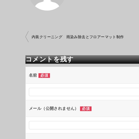
投
内装クリーニング 雨染み除去とフロアーマット制作
稿
ナ
ビ
コメントを残す
ゲ
ー
シ
名前
必須
ョ
ン
メール（公開されません）
必須