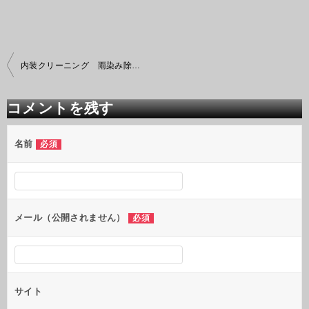
投
内装クリーニング 雨染み除去とフロアーマット制作
稿
ナ
ビ
コメントを残す
ゲ
ー
シ
名前
必須
ョ
ン
メール（公開されません）
必須
サイト