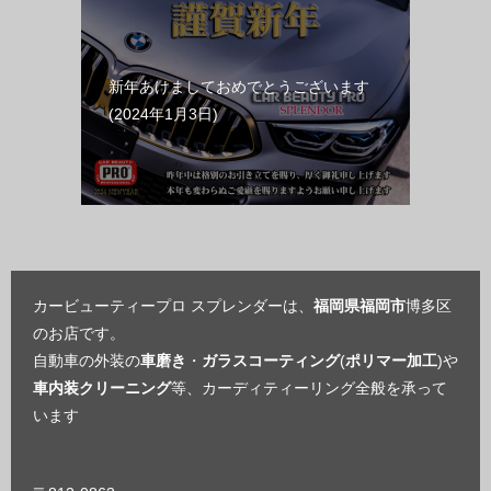
新年あけましておめでとうございます
2024年1月3日
カービューティープロ スプレンダーは、
福岡県福岡市
博多区
のお店です。
自動車の外装の
車磨き
・
ガラスコーティング
(
ポリマー加工
)や
車内装クリーニング
等、カーディティーリング全般を承って
います