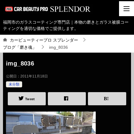
福岡市のガラスコーティング専門店｜本物の磨きとガラス被膜コー
ティングを適切な価格でご提供します。
カービューティープロ スプレンダー
ブログ「磨き魂」
img_8036
img_8036
公開日：
2011年11月18日
未分類
Tweet