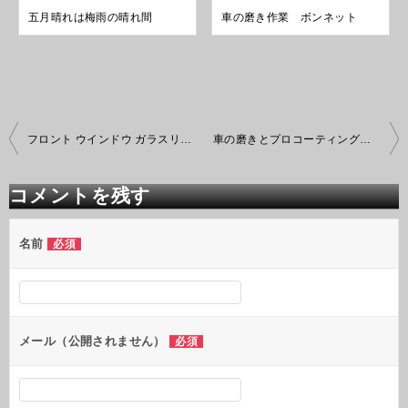
五月晴れは梅雨の晴れ間
車の磨き作業 ボンネット
投
フロント ウインドウ ガラスリペア
車の磨きとプロコーティング施工 カービューティープロ
稿
ナ
ビ
コメントを残す
ゲ
ー
シ
名前
必須
ョ
ン
メール（公開されません）
必須