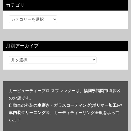
カテゴリー
カ
テ
ゴ
リ
月別アーカイブ
ー
カービューティープロ スプレンダーは、
福岡県福岡市
博多区
のお店です。
自動車の外装の
車磨き
・
ガラスコーティング
(
ポリマー加工
)や
車内装クリーニング
等、カーディティーリング全般を承って
います