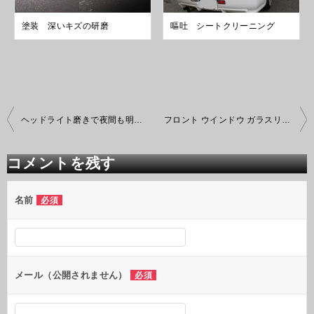
塗装 深いキズの研磨
嘔吐 シートクリーニング
投
ヘッドライト磨きで夜間も明るく
フロント ウインドウ ガラスリペア
稿
ナ
ビ
コメントを残す
ゲ
ー
シ
名前
必須
ョ
ン
メール（公開されません）
必須