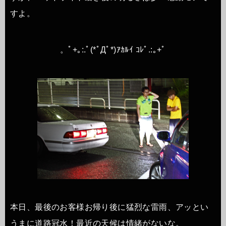
すよ。
。ﾟ+｡:.ﾟ(*ﾟДﾟ*)ｱｶﾙｲ ｺﾚﾟ.:｡+ﾟ
本日、最後のお客様お帰り後に猛烈な雷雨、アッとい
うまに道路冠水！最近の天候は情緒がないな。