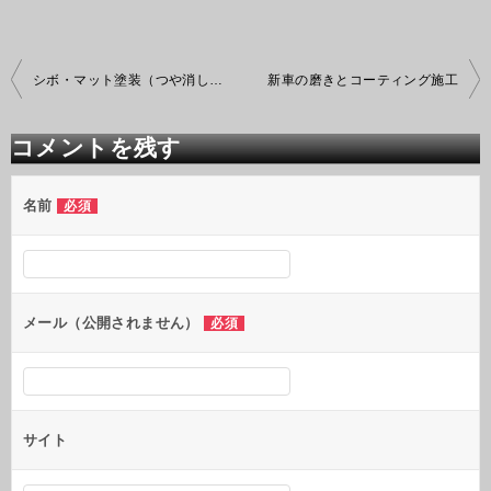
投
シボ・マット塗装（つや消し）のコーティング
新車の磨きとコーティング施工
稿
ナ
ビ
コメントを残す
ゲ
ー
シ
名前
必須
ョ
ン
メール（公開されません）
必須
サイト