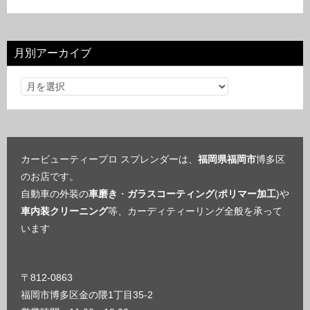
テ
ゴ
リ
月別アーカイブ
ー
カービューティープロ スプレンダーは、
福岡県福岡市
博多区
のお店です。
自動車の外装の
車磨き
・
ガラスコーティング
(
ポリマー加工
)や
車内装クリーニング
等、カーディティーリング全般を承って
います
〒812-0863
福岡市博多区金の隈1丁目35-2