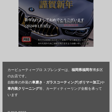
新年あけましておめでとうございます
2024年1月3日
カービューティープロ スプレンダーは、
福岡県福岡市
博多区
のお店です。
自動車の外装の
車磨き
・
ガラスコーティング
(
ポリマー加工
)や
車内装クリーニング
等、カーディティーリング全般を承って
います