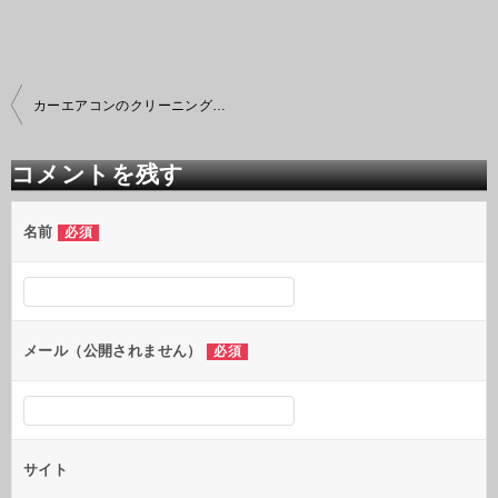
投
カーエアコンのクリーニングと殺菌
稿
ナ
ビ
コメントを残す
ゲ
ー
シ
名前
必須
ョ
ン
メール（公開されません）
必須
サイト