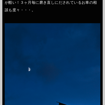
が酷い！３ヶ月毎に磨き直しにだされているお車の相
談も度々・・・。