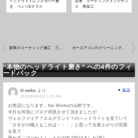
ヘッドライトレンズカバー磨
洗車 コーティングメンテナン
き ベンツEクラス
ス 再加工
投
新車のコーティング施工 三菱デリカD2
カーエアコンのクリーニングと殺菌
稿
ナ
ビ
“本物のヘッドライト磨き” への4件のフィ
ゲ
ードバック
ー
シ
ョ
U-saku
より:
返信
ン
2011年8月6日 1:07 AM
お世話になります。Kei Worksの山村です。
今日も何気にブログ拝見させて頂きましたが
ヴェルファイア？エルグランド？のヘッドライトを見ていて
「さすがの職人もこれは・・・」と思って出来上がりの写真
を見て
思わず「マジかよ！」と心の中で叫びました(笑)