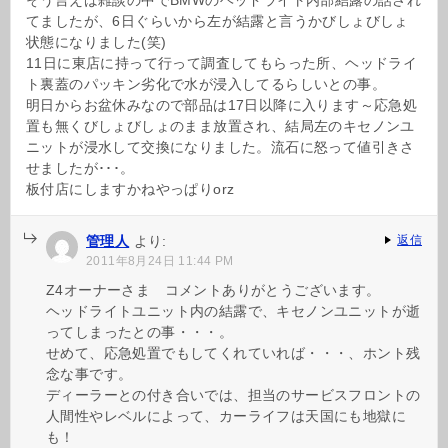
そう言えば雑談の中でBMWのヘッドライト内部結露の話され
てましたが、6日ぐらいから左が結露と言うかびしょびしょ
状態になりました(笑)
11日に東店に持って行って調査してもらった所、ヘッドライ
ト裏蓋のパッキン劣化で水が浸入してるらしいとの事。
明日からお盆休みなので部品は17日以降に入ります～応急処
置も無くびしょびしょのまま放置され、結局左のキセノンユ
ニットが浸水して交換になりました。流石に怒って値引きさ
せましたが･･･。
板付店にしますかねやっぱりorz
管理人
より:
返信
2011年8月24日 11:44 PM
Z4オーナーさま コメントありがとうございます。
ヘッドライトユニット内の結露で、キセノンユニットが逝
ってしまったとの事・・・。
せめて、応急処置でもしてくれていれば・・・、ホント残
念な事です。
ディーラーとの付き合いでは、担当のサービスフロントの
人間性やレベルによって、カーライフは天国にも地獄に
も！