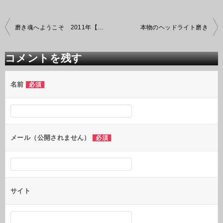
投
磨き魂へようこそ 2011年【８月度】
本物のヘッドライト磨き
稿
ナ
ビ
コメントを残す
ゲ
ー
シ
名前
必須
ョ
ン
メール（公開されません）
必須
サイト