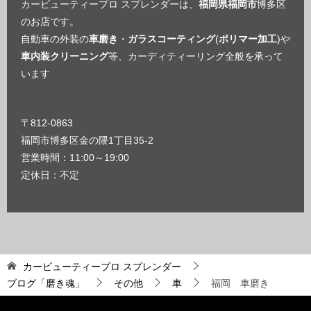
カービューティープロ スプレンダーは、
福岡県福岡市
博多区
のお店です。
自動車の外装の
車磨き
・
ガラスコーティング
(
ポリマー加工
)や
車内装クリーニング
等、カーディティーリング全般を承って
います
〒812-0863
福岡市博多区金の隈1丁目35-2
営業時間：11:00～19:00
定休日：不定
カービューティープロ スプレンダー
ブログ「磨き魂」
その他
車
福岡 車磨き