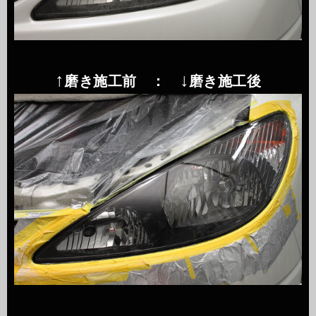
↑
↓
磨き施工前 ：
磨き施工後