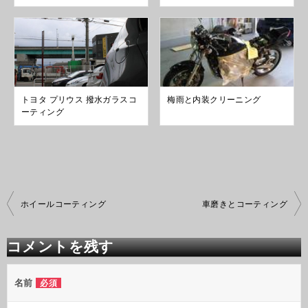
トヨタ プリウス 撥水ガラスコ
梅雨と内装クリーニング
ーティング
投
ホイールコーティング
車磨きとコーティング
稿
ナ
ビ
コメントを残す
ゲ
ー
シ
名前
必須
ョ