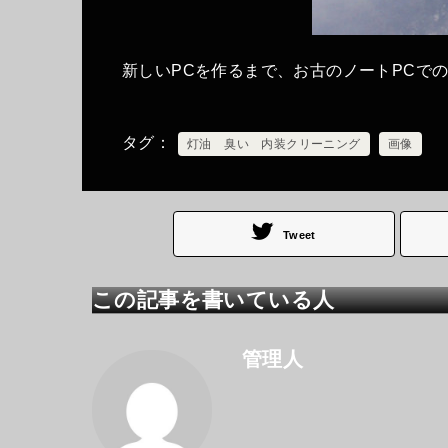
新しいPCを作るまで、お古のノートPCでの
タグ
灯油 臭い 内装クリーニング
画像
Tweet
この記事を書いている人
管理人