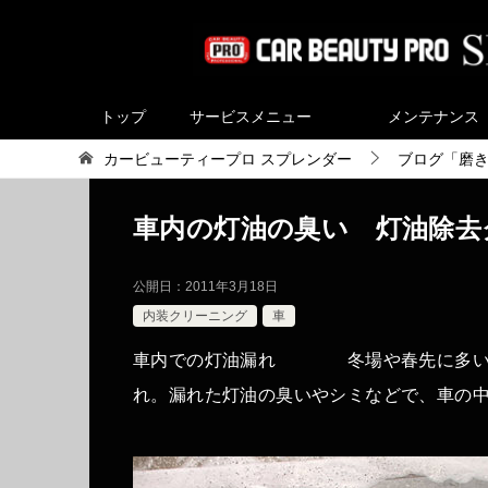
トップ
サービスメニュー
メンテナンス
カービューティープロ スプレンダー
ブログ「磨
車内の灯油の臭い 灯油除去
公開日：
2011年3月18日
内装クリーニング
車
車内での灯油漏れ 冬場や春先に多い、
れ。漏れた灯油の臭いやシミなどで、車の