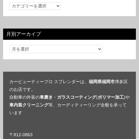
カ
テ
ゴ
リ
月別アーカイブ
ー
カービューティープロ スプレンダーは、
福岡県福岡市
博多区
のお店です。
自動車の外装の
車磨き
・
ガラスコーティング
(
ポリマー加工
)や
車内装クリーニング
等、カーディティーリング全般を承って
います
〒812-0863