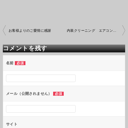
投
お客様よりのご愛情に感謝
内装クリーニング エアコンクリーニング
稿
ナ
ビ
コメントを残す
ゲ
ー
シ
名前
必須
ョ
ン
メール（公開されません）
必須
サイト