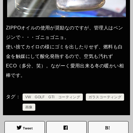
ZIPPOオイルの使用が奨励なのですが、管理人はベン
ジンで・・・ゴニョゴニョ。
使い捨てカイロの様にゴミを出したりせず、燃料も白
金を触媒にして酸化発熱するので、空気も汚れず
ECO（多分、笑）。ながーく愛用出来る冬の暖かい相
棒です。
タグ
VW GOLF GTI コーティング
ガラスコーティング
画像
Tweet