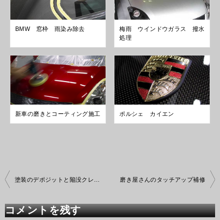
BMW 窓枠 雨染み除去
梅雨 ウインドウガラス 撥水
処理
新車の磨きとコーティング施工
ポルシェ カイエン
投
塗装のデポジットと陥没クレーター
磨き屋さんのタッチアップ補修
稿
ナ
ビ
コメントを残す
ゲ