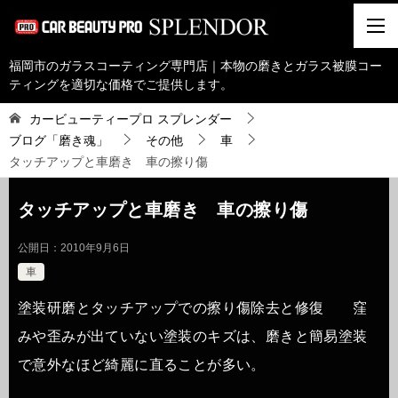
福岡市のガラスコーティング専門店｜本物の磨きとガラス被膜コー
ティングを適切な価格でご提供します。
カービューティープロ スプレンダー
ブログ「磨き魂」
その他
車
タッチアップと車磨き 車の擦り傷
タッチアップと車磨き 車の擦り傷
公開日：
2010年9月6日
車
塗装研磨とタッチアップでの擦り傷除去と修復 窪
みや歪みが出ていない塗装のキズは、磨きと簡易塗装
で意外なほど綺麗に直ることが多い。