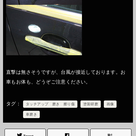
直撃は無さそうですが、台風が接近しております。お
車もお体も、どうぞご注意ください。
タグ
タッチアップ 磨き 擦り傷
塗装研磨
画像
車磨き
Tweet