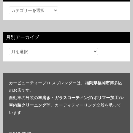
カ
テ
ゴ
リ
月別アーカイブ
ー
カービューティープロ スプレンダーは、
福岡県福岡市
博多区
のお店です。
自動車の外装の
車磨き
・
ガラスコーティング
(
ポリマー加工
)や
車内装クリーニング
等、カーディティーリング全般を承って
います