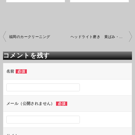
投
福岡のカークリーニング
ヘッドライト磨き 黄ばみ・白濁の除去
稿
ナ
ビ
コメントを残す
ゲ
ー
シ
名前
必須
ョ
ン
メール（公開されません）
必須