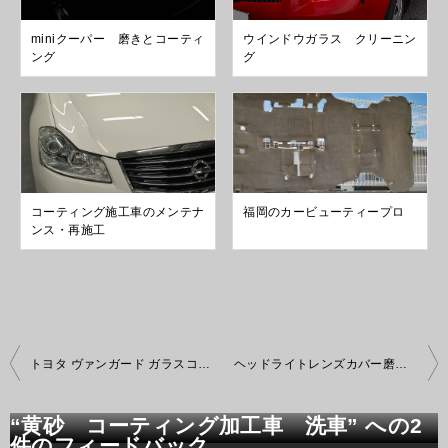
miniクーパー 磨きとコーティ
ウインドウガラス クリーニン
ング
グ
コーティング施工車のメンテナ
福岡のカービューティープロ
ンス・再施工
投
トヨタ ヴァンガード ガラスコーティング加工
ヘッドライトレンズカバー磨き 無料施工
稿
ナ
ビ
“黄砂 コーティング加工車 洗車” への2
ゲ
件のフィードバック