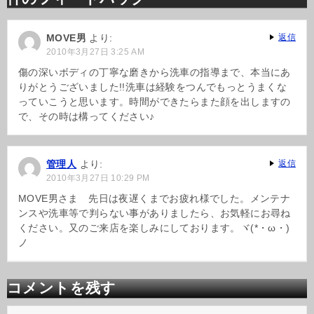
ー
シ
ョ
MOVE男
より:
返信
ン
2010年3月27日 3:25 AM
傷の深いボディの丁寧な磨きから洗車の指導まで、本当にあ
りがとうございました!!洗車は経験をつんでもっとうまくな
っていこうと思います。時間ができたらまた顔を出しますの
で、その時は構ってください♪
管理人
より:
返信
2010年3月27日 10:29 PM
MOVE男さま 先日は夜遅くまでお疲れ様でした。メンテナ
ンスや洗車等で判らない事がありましたら、お気軽にお尋ね
ください。又のご来店を楽しみにしております。ヾ(*・ω・)
ノ
コメントを残す