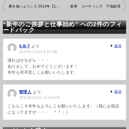
投
磨き魂へようこそ 2010年【1月度】
新車 コーティング 下地処理
稿
ナ
ビ
“新年のご挨拶と仕事始め” への2件のフィ
ゲ
ードバック
ー
シ
ョ
S.B.T
より:
返信
ン
2010年1月6日 9:18 AM
遅ればせながら・・・
あけまして、おめでとうございます！
本年も何卒宜しくお願いいたします。
管理人
より:
返信
2010年1月8日 12:04 AM
こちらこそ本年もよろしくお願いいたします。（既にお世話
になってますが・・・ ＾＾；）