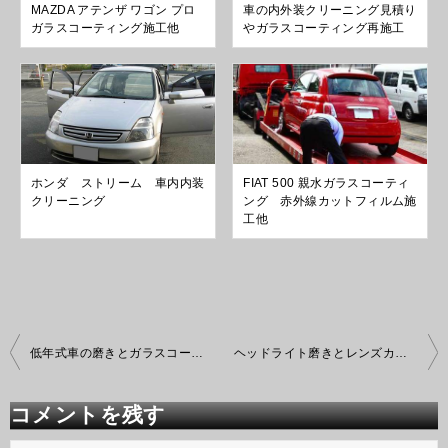
MAZDA アテンザ ワゴン プロ
車の内外装クリーニング見積り
ガラスコーティング施工他
やガラスコーティング再施工
ホンダ ストリーム 車内内装
FIAT 500 親水ガラスコーティ
クリーニング
ング 赤外線カットフィルム施
工他
投
低年式車の磨きとガラスコーティング
ヘッドライト磨きとレンズカバー保護コーティング
稿
ナ
ビ
コメントを残す
ゲ
ー