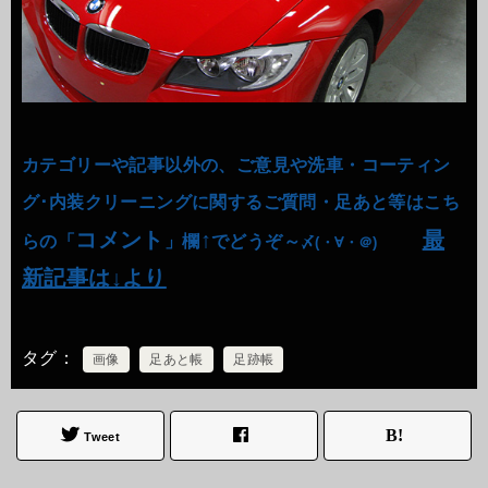
カテゴリーや記事以外の、ご意見や洗車・コーティン
グ･内装クリーニングに関するご質問・足あと等はこち
コメント
↑
最
らの「
」欄
でどうぞ～
〆(・∀・＠)
新記事は↓より
タグ
画像
足あと帳
足跡帳
Tweet