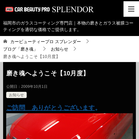
福岡市のガラスコーティング専門店｜本物の磨きとガラス被膜コー
ティングを適切な価格でご提供します。
カービューティープロ スプレンダー
ブログ「磨き魂」
お知らせ
磨き魂へようこそ【10月度】
磨き魂へようこそ【10月度】
公開日：
2009年10月1日
お知らせ
ご訪問 ありがとうございます
。