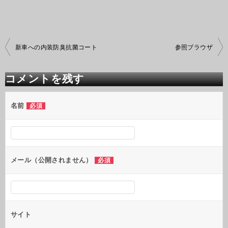
投
新車への内装防臭抗菌コート
参照ブラウザ
稿
ナ
ビ
コメントを残す
ゲ
ー
シ
名前
必須
ョ
ン
メール（公開されません）
必須
サイト