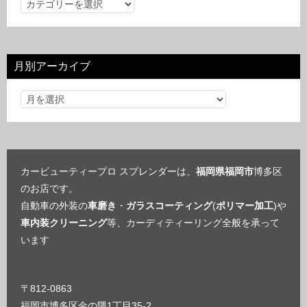
カ
テ
ゴ
リ
月別アーカイブ
ー
カービューティープロ スプレンダーは、
福岡県福岡市
博多区
のお店です。
自動車の外装の
車磨き
・
ガラスコーティング
(
ポリマー加工
)や
車内装クリーニング
等、カーディティーリング全般を承って
います
〒812-0863
福岡市博多区金の隈1丁目35-2