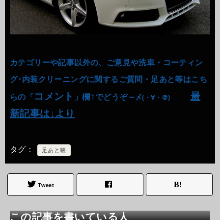
カテゴリーや記事以外の、ご意見や洗車・コーティン
グ･内装クリーニングに関するご質問・足あと等はこち
コメント
↑
最
らの「
」欄
でどうぞ～
〆(・∀・＠)
新記事は↓より
タグ
足あと帳
Tweet
この記事を書いている人