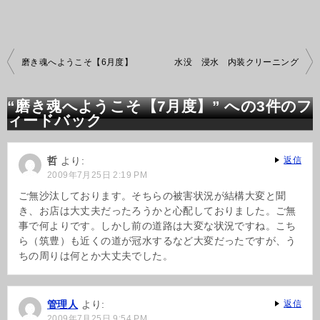
投
磨き魂へようこそ【6月度】
水没 浸水 内装クリーニング
稿
ナ
ビ
“磨き魂へようこそ【7月度】” への3件のフ
ゲ
ィードバック
ー
シ
ョ
哲
より:
返信
ン
2009年7月25日 2:19 PM
ご無沙汰しております。そちらの被害状況が結構大変と聞
き、お店は大丈夫だったろうかと心配しておりました。ご無
事で何よりです。しかし前の道路は大変な状況ですね。こち
ら（筑豊）も近くの道が冠水するなど大変だったですが、う
ちの周りは何とか大丈夫でした。
管理人
より:
返信
2009年7月25日 9:54 PM