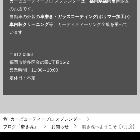
カービューティープロ スプレンダーは、
福岡県福岡市
博多区
のお店です。
自動車の外装の
車磨き
・
ガラスコーティング
(
ポリマー加工
)や
車内装クリーニング
等、カーディティーリング全般を承って
います
〒812-0863
福岡市博多区金の隈1丁目35-2
営業時間：11:00～19:00
定休日：不定
カービューティープロ スプレンダー
ブログ「磨き魂」
お知らせ
磨き魂へようこそ【7月度】