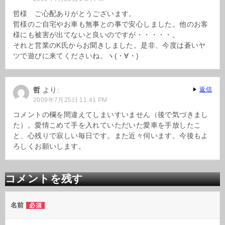
哲様 ご心配ありがとうございます。
哲様のご自宅やお車も無事との事で安心しました。他のお客
様にも被害が出てないと良いのですが・・・・・。
それと営業のK氏からお聞きしました。是非、今度は蒼いヤ
ツで遊びに来てくださいね。ヽ(・∀・)
哲
より:
返信
2009年7月25日 11:41 PM
コメントの欄を間違えてしまいすいません（後で気づきまし
た）。愛情こめて手を入れていただいた愛車を手放したこ
と、心残りで寂しい毎日です。また近々伺います。今後もよ
ろしくお願いします。
コメントを残す
名前
必須