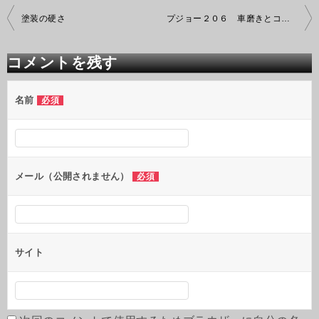
投
塗装の硬さ
プジョー２０６ 車磨きとコーティング
稿
ナ
ビ
コメントを残す
ゲ
ー
シ
名前
必須
ョ
ン
メール（公開されません）
必須
サイト