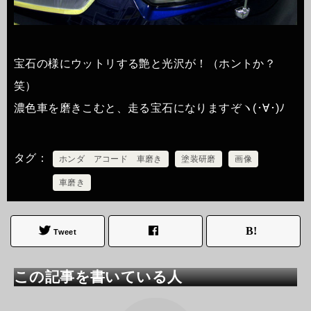
宝石の様にウットリする艶と光沢が！（ホントか？
笑）
濃色車を磨きこむと、走る宝石になりますぞヽ(･∀･)ﾉ
タグ
ホンダ アコード 車磨き
塗装研磨
画像
車磨き
Tweet
この記事を書いている人