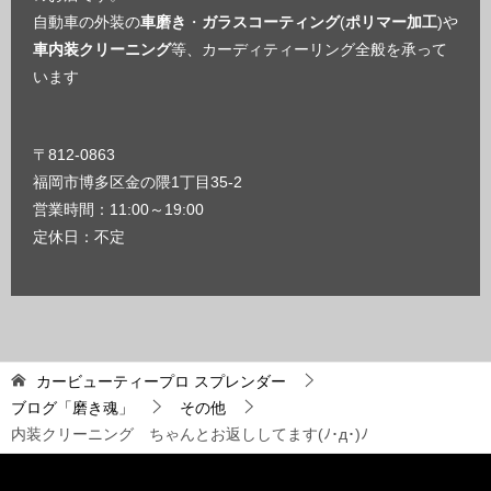
自動車の外装の
車磨き
・
ガラスコーティング
(
ポリマー加工
)や
車内装クリーニング
等、カーディティーリング全般を承って
います
〒812-0863
福岡市博多区金の隈1丁目35-2
営業時間：11:00～19:00
定休日：不定
カービューティープロ スプレンダー
ブログ「磨き魂」
その他
内装クリーニング ちゃんとお返ししてます(ﾉ･д･)ﾉ