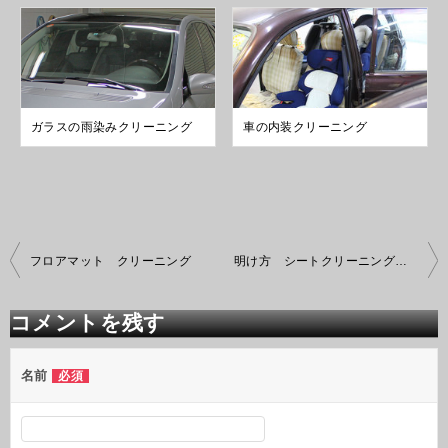
ガラスの雨染みクリーニング
車の内装クリーニング
投
フロアマット クリーニング
明け方 シートクリーニング ６脚
稿
ナ
ビ
コメントを残す
ゲ
ー
シ
名前
必須
ョ
ン