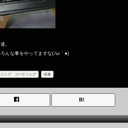
ー達。
んな事をやってますな(ﾉω｀●)
ーニング コーティング
画像