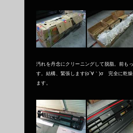
汚れを丹念にクリーニングして脱脂。前も
す。結構、緊張します(o´∀｀)σ 完全に
ます。