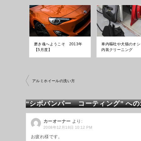
磨き魂へようこそ 2013年
車内嘔吐や犬猫のオシ
【5月度】
内装クリーニング
投
アルミホイールの洗い方
稿
ナ
ビ
“シボバンパー コーティング” へ
ゲ
ー
シ
カーオーナー
より:
ョ
2008年12月18日 10:12 PM
ン
お疲れ様です。