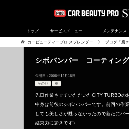
トップ
サービスメニュー
メンテナンス
カービューティープロ スプレンダー
ブログ「磨
シボバンパー コーティン
公開日：
2008年12月18日
その他
車
先日作業させていただいたCITY TURBO
中身は前後のシボバンパーです。前回の作
しても美しさが甦らなかったので新たにパ
結束力に驚きです）