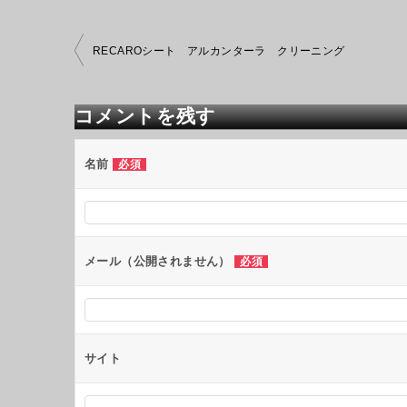
投
RECAROシート アルカンターラ クリーニング
稿
ナ
ビ
コメントを残す
ゲ
ー
シ
名前
必須
ョ
ン
メール（公開されません）
必須
サイト